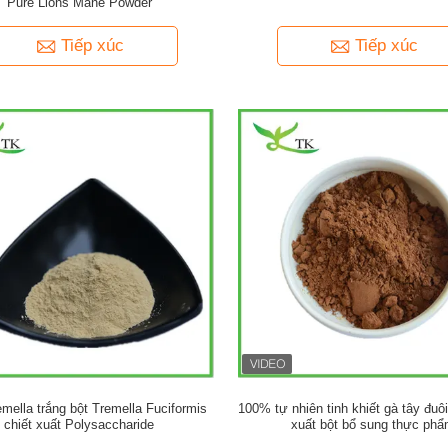
Pure Lions Mane Powder
Tiếp xúc
Tiếp xúc
mella trắng bột Tremella Fuciformis
100% tự nhiên tinh khiết gà tây đuô
chiết xuất Polysaccharide
xuất bột bổ sung thực ph