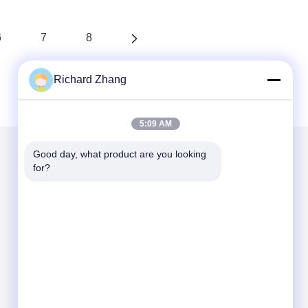
6
7
8
Richard Zhang
5:09 AM
Good day, what product are you looking 
for?
Gửi thư cho chúng tôi