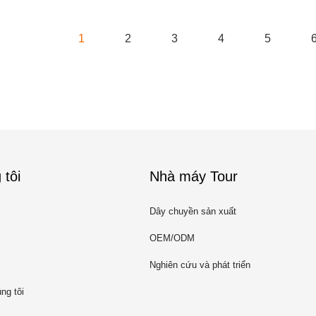
1
2
3
4
5
 tôi
Nhà máy Tour
Dây chuyền sản xuất
OEM/ODM
Nghiên cứu và phát triển
ng tôi