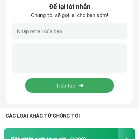
Để lại lời nhắn
Chúng tôi sẽ gọi lại cho bạn sớm!
Bột chiết xuất nấm
bột beta glucan
Bột trái cây và rau
bột nghệ
bột sinh tố
Bột axit amin
CÁC LOẠI KHÁC TỪ CHÚNG TÔI
Bột chiết xuất Rhodiola Rosea