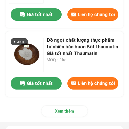
Giá tốt nhất
Liên hệ chúng tôi
Tham quan nhà máy
Kiểm soát chất lượng
Đồ ngọt chất lượng thực phẩm
tự nhiên bán buôn Bột thaumatin
Liên hệ với chúng tôi
Giá tốt nhất Thaumatin
MOQ：1kg
Yêu cầu báo giá
Giá tốt nhất
Liên hệ chúng tôi
Bột chiết xuất thực vật
Bột siêu thực phẩm
Xem thêm
Nguyên liệu mỹ phẩm