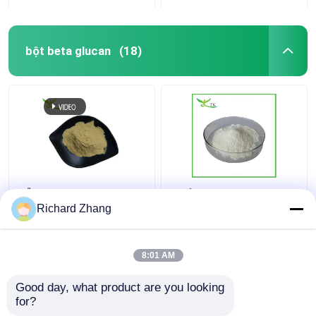
bột beta glucan
(18)
Hỗn hòa trong nước
Chất ăn loại men Beta
70% 80% Beta Glucan
Glucan bột 85% Lượng
Richard Zhang
bột chất lượng thực
lớn Thực phẩm bổ sung
phẩm tự nhiên Cho
sức khỏe
chăm sóc sức khỏe
8:01 AM
Giá tốt nhất
Giá tốt nhất
Good day, what product are you looking 
for?
Liên hệ chúng tôi
Liên hệ chúng tôi