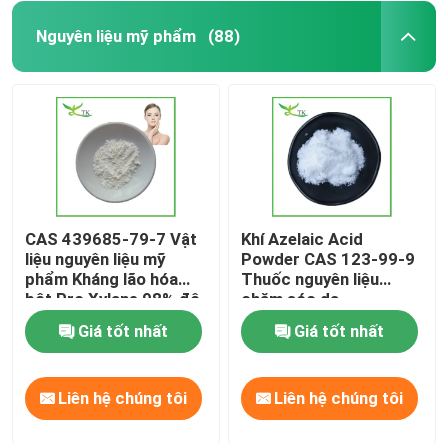
Nguyên liệu mỹ phẩm
(88)
CAS 439685-79-7 Vật
Khí Azelaic Acid
liệu nguyên liệu mỹ
Powder CAS 123-99-9
phẩm Kháng lão hóa
Thuốc nguyên liệu
bột Pro Xylane 98% độ
chăm sóc da
tinh khiết
Giá tốt nhất
Giá tốt nhất
Liên hệ chúng tôi
Liên hệ chúng tôi