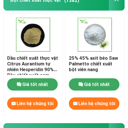
Bột chiết xuất thực vật
(1382)
Dầu chiết xuất Ashwagandha
Dầu chiết xuất cây sừng sữa
Thành phần bổ sung chế độ ăn uống
Dầu chiết xuất thực vật
25% 45% axit béo Saw
Citrus Aurantium tự
Palmetto chiết xuất
nhiên Hesperidin 90%
bột viên nang
Dầu chiết xuất cam
đắng
Giá tốt nhất
Giá tốt nhất
Liên hệ chúng tôi
Liên hệ chúng tôi