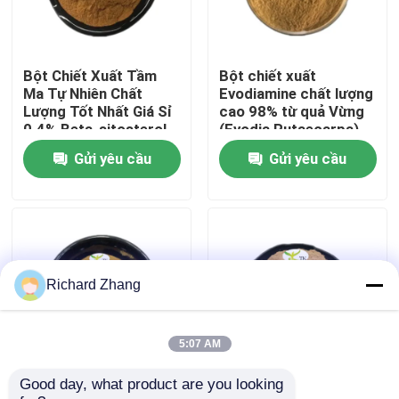
Tham quan nhà máy
Bột Chiết Xuất Tầm
Bột chiết xuất
Ma Tự Nhiên Chất
Evodiamine chất lượng
Kiểm soát chất lượng
Lượng Tốt Nhất Giá Sỉ
cao 98% từ quả Vừng
0.4% Beta-sitosterol
(Evodia Rutaecarpa)
Gửi yêu cầu
Gửi yêu cầu
Liên hệ với chúng tôi
Yêu cầu báo giá
Bột chiết xuất thực vật
Richard Zhang
Bột siêu thực phẩm
5:07 AM
Good day, what product are you looking 
Bột Chiết Xuất Lá Kinh
Bột Trà Trắng Anji
Nguyên liệu mỹ phẩm