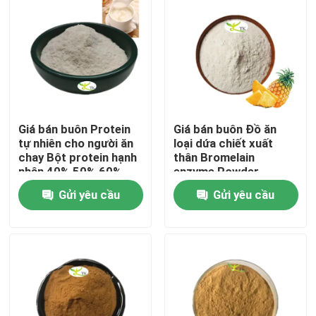
Giá bán buôn Protein
Giá bán buôn Đồ ăn
tự nhiên cho người ăn
loại dứa chiết xuất
chay Bột protein hạnh
thân Bromelain
nhân 40% 50% 60%
enzyme Powder
1200/2400 GDU
Gửi yêu cầu
Gửi yêu cầu
Nhà
Sản phẩm
Về chúng tôi