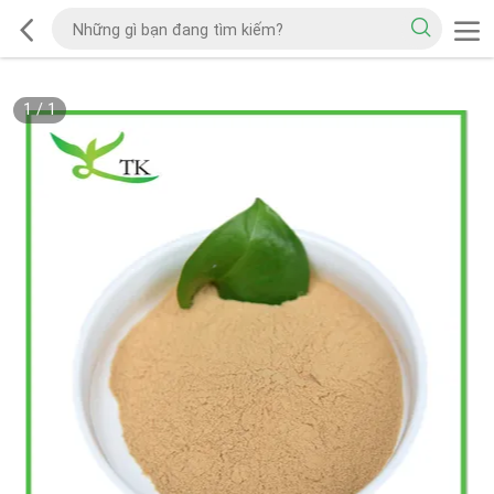
1
/
1