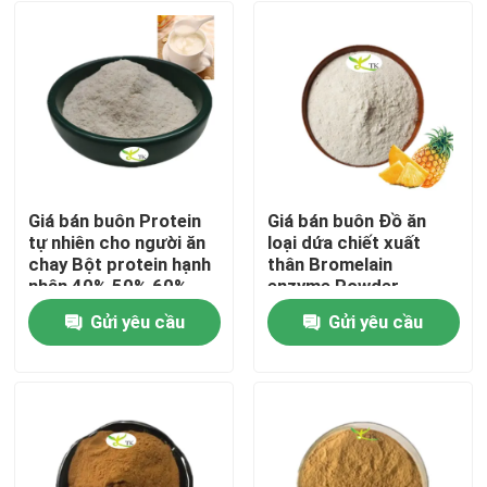
Giá bán buôn Protein
Giá bán buôn Đồ ăn
tự nhiên cho người ăn
loại dứa chiết xuất
chay Bột protein hạnh
thân Bromelain
nhân 40% 50% 60%
enzyme Powder
1200/2400 GDU
Gửi yêu cầu
Gửi yêu cầu
Nhà
Sản phẩm
Về chúng tôi