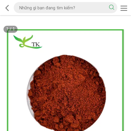
1
/
1